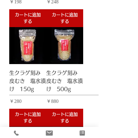
価格
価格
￥198
￥248
カートに追加
カートに追加
する
する
生クラゲ刻み
生クラゲ刻み
皮むき 塩水漬
皮むき 塩水漬
け 150g
け 500g
価格
価格
￥280
￥880
カートに追加
カートに追加
する
する